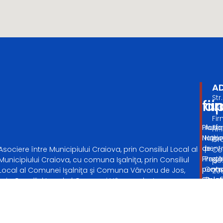
A
Str.
fii
an
Mit
Fir
Platf
Autor
nr.
Națio
Nați
Cra
de
pent
Asociere între Municipiului Craiova, prin Consiliul Local al
Co
Pregăt
Prote
Municipiului Craiova, cu comuna Işalniţa, prin Consiliul
po
pentr
Cons
Local al Comunei Işalniţa şi Comuna Vârvoru de Jos,
20
Situați
Telef
prin Consiliul Local al Comunei Vârvoru de Jos.
Dol
de
021
Ro
Urgen
9551
TE
Telef
CE
021