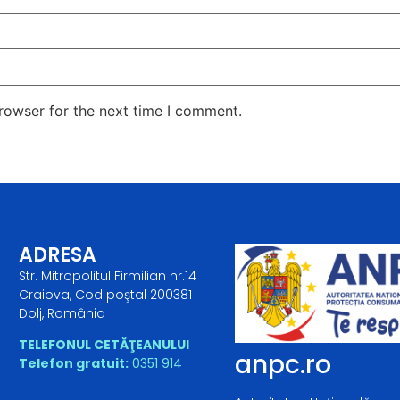
rowser for the next time I comment.
ADRESA
Str. Mitropolitul Firmilian nr.14
Craiova, Cod poştal 200381
Dolj, România
TELEFONUL CETĂŢEANULUI
anpc.ro
Telefon gratuit:
0351 914